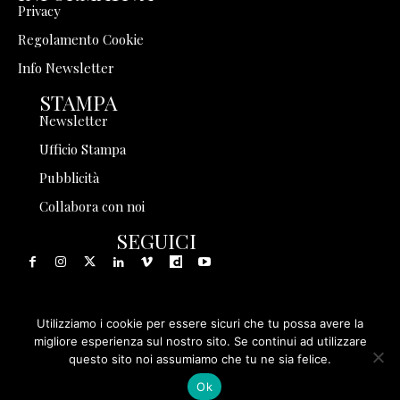
Privacy
Regolamento Cookie
Info Newsletter
STAMPA
Newsletter
Ufficio Stampa
Pubblicità
Collabora con noi
SEGUICI
Utilizziamo i cookie per essere sicuri che tu possa avere la
© 1999 - 2025 Storia in Rete Srl - Tutti i diritti riservati - P.
migliore esperienza sul nostro sito. Se continui ad utilizzare
questo sito noi assumiamo che tu ne sia felice.
IVA 08570971005
Ok