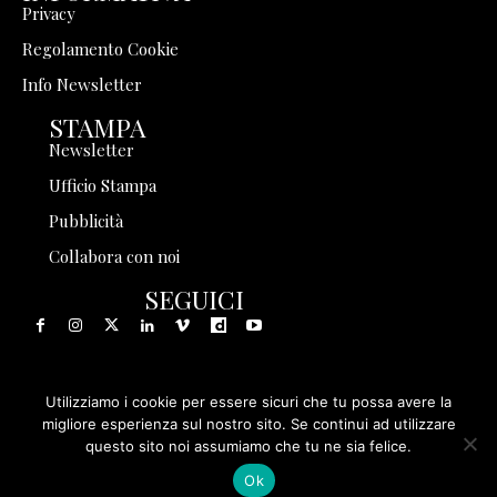
Privacy
Regolamento Cookie
Info Newsletter
STAMPA
Newsletter
Ufficio Stampa
Pubblicità
Collabora con noi
SEGUICI
Utilizziamo i cookie per essere sicuri che tu possa avere la
© 1999 - 2025 Storia in Rete Srl - Tutti i diritti riservati - P.
migliore esperienza sul nostro sito. Se continui ad utilizzare
questo sito noi assumiamo che tu ne sia felice.
IVA 08570971005
Ok