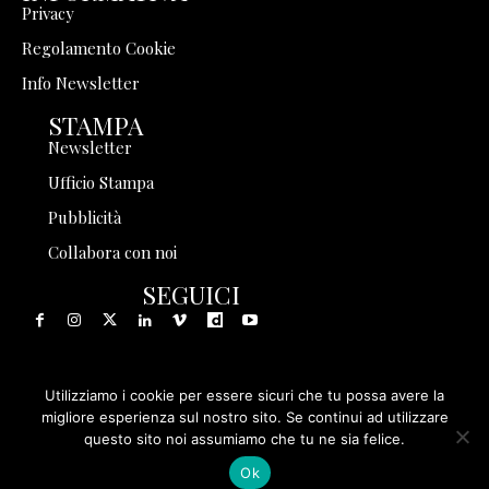
Privacy
Regolamento Cookie
Info Newsletter
STAMPA
Newsletter
Ufficio Stampa
Pubblicità
Collabora con noi
SEGUICI
Utilizziamo i cookie per essere sicuri che tu possa avere la
© 1999 - 2025 Storia in Rete Srl - Tutti i diritti riservati - P.
migliore esperienza sul nostro sito. Se continui ad utilizzare
questo sito noi assumiamo che tu ne sia felice.
IVA 08570971005
Ok