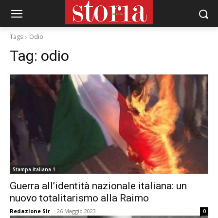
Tags
Odio
Tag:
odio
Stampa italiana 1
Guerra all’identità nazionale italiana: un
nuovo totalitarismo alla Raimo
Redazione Sir
-
26 Maggio 2023
0