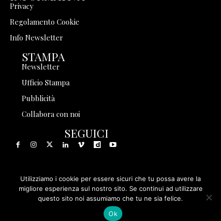
Privacy
Regolamento Cookie
Info Newsletter
STAMPA
Newsletter
Ufficio Stampa
Pubblicità
Collabora con noi
SEGUICI
Utilizziamo i cookie per essere sicuri che tu possa avere la
© 1999 - 2025 Storia in Rete Srl - Tutti i diritti riservati - P.
migliore esperienza sul nostro sito. Se continui ad utilizzare
questo sito noi assumiamo che tu ne sia felice.
IVA 08570971005
Ok