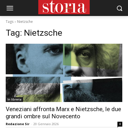
Tags
Nietzsche
Tag:
Nietzsche
In libreria
Veneziani affronta Marx e Nietzsche, le due
grandi ombre sul Novecento
Redazione Sir
-
20 Gennaio 2026
0