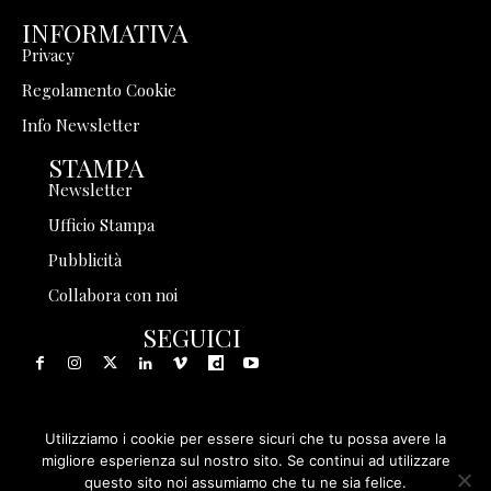
INFORMATIVA
Privacy
Regolamento Cookie
Info Newsletter
STAMPA
Newsletter
Ufficio Stampa
Pubblicità
Collabora con noi
SEGUICI
Utilizziamo i cookie per essere sicuri che tu possa avere la
© 1999 - 2025 Storia in Rete Srl - Tutti i diritti riservati - P.
migliore esperienza sul nostro sito. Se continui ad utilizzare
questo sito noi assumiamo che tu ne sia felice.
IVA 08570971005