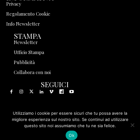
Privacy
Regolamento Cookie
Info Newsletter
STAMPA
Newsletter
Ufficio Stampa
Pubblicità
Collabora con noi
SEGUICI
Utilizziamo i cookie per essere sicuri che tu possa avere la
© 1999 - 2025 Storia in Rete Srl - Tutti i diritti riservati - P.
migliore esperienza sul nostro sito. Se continui ad utilizzare
questo sito noi assumiamo che tu ne sia felice.
IVA 08570971005
Ok