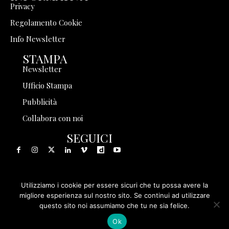
Privacy
Regolamento Cookie
Info Newsletter
STAMPA
Newsletter
Ufficio Stampa
Pubblicità
Collabora con noi
SEGUICI
Utilizziamo i cookie per essere sicuri che tu possa avere la
© 1999 - 2025 Storia in Rete Srl - Tutti i diritti riservati - P.
migliore esperienza sul nostro sito. Se continui ad utilizzare
questo sito noi assumiamo che tu ne sia felice.
IVA 08570971005
Ok