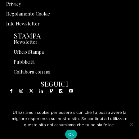
Privacy
Regolamento Cookie
Info Newsletter
STAMPA
Newsletter
Ufficio Stampa
Pubblicità
Collabora con noi
SEGUICI
Utilizziamo i cookie per essere sicuri che tu possa avere la
© 1999 - 2025 Storia in Rete Srl - Tutti i diritti riservati - P.
migliore esperienza sul nostro sito. Se continui ad utilizzare
questo sito noi assumiamo che tu ne sia felice.
IVA 08570971005
Ok