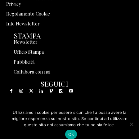
Privacy
Regolamento Cookie
Info Newsletter
STAMPA
Newsletter
Ufficio Stampa
Pubblicità
Collabora con noi
SEGUICI
Utilizziamo i cookie per essere sicuri che tu possa avere la
© 1999 - 2025 Storia in Rete Srl - Tutti i diritti riservati - P.
migliore esperienza sul nostro sito. Se continui ad utilizzare
questo sito noi assumiamo che tu ne sia felice.
IVA 08570971005
Ok