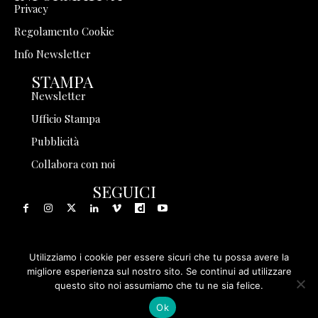
Privacy
Regolamento Cookie
Info Newsletter
STAMPA
Newsletter
Ufficio Stampa
Pubblicità
Collabora con noi
SEGUICI
Utilizziamo i cookie per essere sicuri che tu possa avere la
© 1999 - 2025 Storia in Rete Srl - Tutti i diritti riservati - P.
migliore esperienza sul nostro sito. Se continui ad utilizzare
questo sito noi assumiamo che tu ne sia felice.
IVA 08570971005
Ok