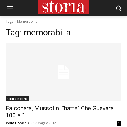
Tags
Memorabilia
Tag:
memorabilia
Ultime notizie
Falconara, Mussolini “batte” Che Guevara
100 a 1
Redazione Sir
-
17 Maggio 2012
1