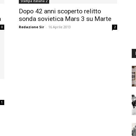
Stampa italiana 2
Dopo 42 anni scoperto relitto
a
sonda sovietica Mars 3 su Marte
Redazione Sir
-
16 Aprile 2013
0
2
1