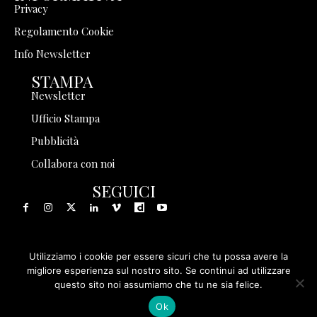
Privacy
Regolamento Cookie
Info Newsletter
STAMPA
Newsletter
Ufficio Stampa
Pubblicità
Collabora con noi
SEGUICI
Utilizziamo i cookie per essere sicuri che tu possa avere la
© 1999 - 2025 Storia in Rete Srl - Tutti i diritti riservati - P.
migliore esperienza sul nostro sito. Se continui ad utilizzare
questo sito noi assumiamo che tu ne sia felice.
IVA 08570971005
Ok