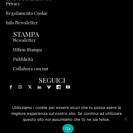
Privacy
Regolamento Cookie
Info Newsletter
STAMPA
Newsletter
Ufficio Stampa
Pubblicità
Collabora con noi
SEGUICI
Utilizziamo i cookie per essere sicuri che tu possa avere la
© 1999 - 2025 Storia in Rete Srl - Tutti i diritti riservati - P.
migliore esperienza sul nostro sito. Se continui ad utilizzare
questo sito noi assumiamo che tu ne sia felice.
IVA 08570971005
Ok