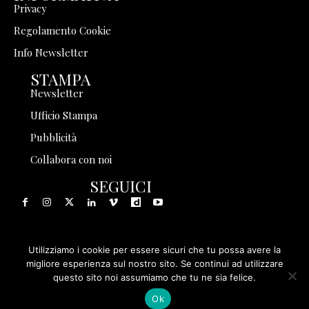
Privacy
Regolamento Cookie
Info Newsletter
STAMPA
Newsletter
Ufficio Stampa
Pubblicità
Collabora con noi
SEGUICI
Utilizziamo i cookie per essere sicuri che tu possa avere la
© 1999 - 2025 Storia in Rete Srl - Tutti i diritti riservati - P.
migliore esperienza sul nostro sito. Se continui ad utilizzare
questo sito noi assumiamo che tu ne sia felice.
IVA 08570971005
Ok