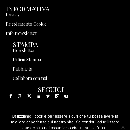
INFORMATIVA
Privacy
Regolamento Cookie
Info Newsletter
STAMPA
Newsletter
Ufficio Stampa
Pubblicità
Collabora con noi
SEGUICI
Utilizziamo i cookie per essere sicuri che tu possa avere la
© 1999 - 2025 Storia in Rete Srl - Tutti i diritti riservati - P.
migliore esperienza sul nostro sito. Se continui ad utilizzare
questo sito noi assumiamo che tu ne sia felice.
IVA 08570971005