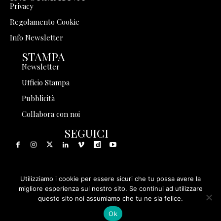
Privacy
Regolamento Cookie
Info Newsletter
STAMPA
Newsletter
Ufficio Stampa
Pubblicità
Collabora con noi
SEGUICI
Utilizziamo i cookie per essere sicuri che tu possa avere la
© 1999 - 2025 Storia in Rete Srl - Tutti i diritti riservati - P.
migliore esperienza sul nostro sito. Se continui ad utilizzare
questo sito noi assumiamo che tu ne sia felice.
IVA 08570971005
Ok