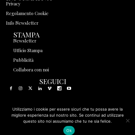
Privacy
Regolamento Cookie
Info Newsletter
STAMPA
Newsletter
Ufficio Stampa
Pubblicità
Collabora con noi
SEGUICI
Utilizziamo i cookie per essere sicuri che tu possa avere la
© 1999 - 2025 Storia in Rete Srl - Tutti i diritti riservati - P.
migliore esperienza sul nostro sito. Se continui ad utilizzare
questo sito noi assumiamo che tu ne sia felice.
IVA 08570971005
Ok