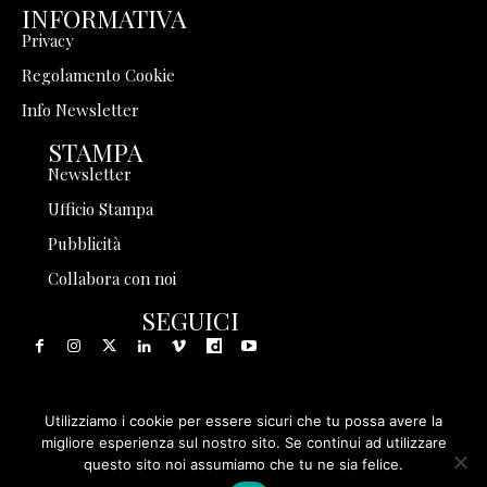
INFORMATIVA
Privacy
Regolamento Cookie
Info Newsletter
STAMPA
Newsletter
Ufficio Stampa
Pubblicità
Collabora con noi
SEGUICI
Utilizziamo i cookie per essere sicuri che tu possa avere la
© 1999 - 2025 Storia in Rete Srl - Tutti i diritti riservati - P.
migliore esperienza sul nostro sito. Se continui ad utilizzare
questo sito noi assumiamo che tu ne sia felice.
IVA 08570971005