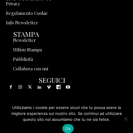
Privacy
Regolamento Cookie
Info Newsletter
STAMPA
Newsletter
Ufficio Stampa
Pubblicità
Collabora con noi
SEGUICI
Utilizziamo i cookie per essere sicuri che tu possa avere la
© 1999 - 2025 Storia in Rete Srl - Tutti i diritti riservati - P.
migliore esperienza sul nostro sito. Se continui ad utilizzare
questo sito noi assumiamo che tu ne sia felice.
IVA 08570971005
Ok