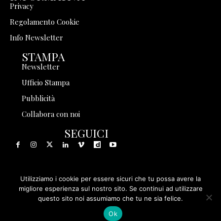
Privacy
Regolamento Cookie
Info Newsletter
STAMPA
Newsletter
Ufficio Stampa
Pubblicità
Collabora con noi
SEGUICI
Utilizziamo i cookie per essere sicuri che tu possa avere la
© 1999 - 2025 Storia in Rete Srl - Tutti i diritti riservati - P.
migliore esperienza sul nostro sito. Se continui ad utilizzare
questo sito noi assumiamo che tu ne sia felice.
IVA 08570971005
Ok