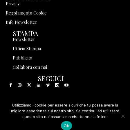
Privacy
Regolamento Cookie
Info Newsletter
STAMPA
Newsletter
Ufficio Stampa
Pubblicità
Collabora con noi
SEGUICI
Utilizziamo i cookie per essere sicuri che tu possa avere la
© 1999 - 2025 Storia in Rete Srl - Tutti i diritti riservati - P.
migliore esperienza sul nostro sito. Se continui ad utilizzare
questo sito noi assumiamo che tu ne sia felice.
IVA 08570971005
Ok