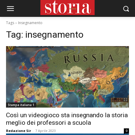
Tags
Insegnamento
Tag:
insegnamento
Stampa italiana 1
Così un videogioco sta insegnando la storia
meglio dei professori a scuola
Redazione Sir
-
7 Aprile 2023
0