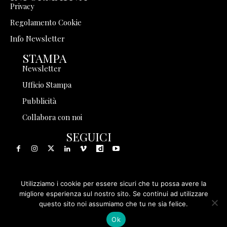
Privacy
Regolamento Cookie
Info Newsletter
STAMPA
Newsletter
Ufficio Stampa
Pubblicità
Collabora con noi
SEGUICI
Utilizziamo i cookie per essere sicuri che tu possa avere la
© 1999 - 2025 Storia in Rete Srl - Tutti i diritti riservati - P.
migliore esperienza sul nostro sito. Se continui ad utilizzare
questo sito noi assumiamo che tu ne sia felice.
IVA 08570971005
Ok