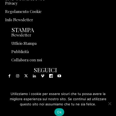
Privacy
Regolamento Cookie
Info Newsletter
STAMPA
Newsletter
Ufficio Stampa
Pubblicità
Collabora con noi
SEGUICI
Utilizziamo i cookie per essere sicuri che tu possa avere la
© 1999 - 2025 Storia in Rete Srl - Tutti i diritti riservati - P.
migliore esperienza sul nostro sito. Se continui ad utilizzare
questo sito noi assumiamo che tu ne sia felice.
IVA 08570971005
Ok