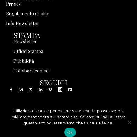
Privacy
Regolamento Cookie
Info Newsletter
STAMPA
Newsletter
Ufficio Stampa
Pubblicità
Collabora con noi
SEGUICI
Utilizziamo i cookie per essere sicuri che tu possa avere la
© 1999 - 2025 Storia in Rete Srl - Tutti i diritti riservati - P.
migliore esperienza sul nostro sito. Se continui ad utilizzare
questo sito noi assumiamo che tu ne sia felice.
IVA 08570971005
Ok