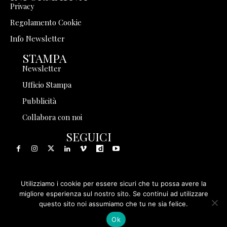
Privacy
Regolamento Cookie
Info Newsletter
STAMPA
Newsletter
Ufficio Stampa
Pubblicità
Collabora con noi
SEGUICI
Utilizziamo i cookie per essere sicuri che tu possa avere la
© 1999 - 2025 Storia in Rete Srl - Tutti i diritti riservati - P.
migliore esperienza sul nostro sito. Se continui ad utilizzare
questo sito noi assumiamo che tu ne sia felice.
IVA 08570971005
Ok