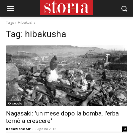
Tags
Hibakusha
Tag:
hibakusha
XX secolo
Nagasaki: "un mese dopo la bomba, l'erba
tornò a crescere"
Redazione Sir
-
9 Agosto 2016
0