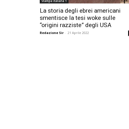
Stampa italiana 1
La storia degli ebrei americani
smentisce la tesi woke sulle
“origini razziste” degli USA
Redazione Sir
-
21 Aprile 2022