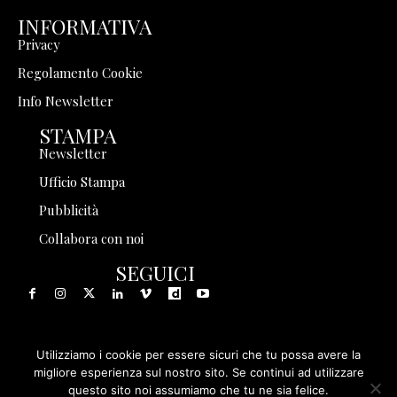
INFORMATIVA
Privacy
Regolamento Cookie
Info Newsletter
STAMPA
Newsletter
Ufficio Stampa
Pubblicità
Collabora con noi
SEGUICI
Utilizziamo i cookie per essere sicuri che tu possa avere la
© 1999 - 2025 Storia in Rete Srl - Tutti i diritti riservati - P.
migliore esperienza sul nostro sito. Se continui ad utilizzare
questo sito noi assumiamo che tu ne sia felice.
IVA 08570971005