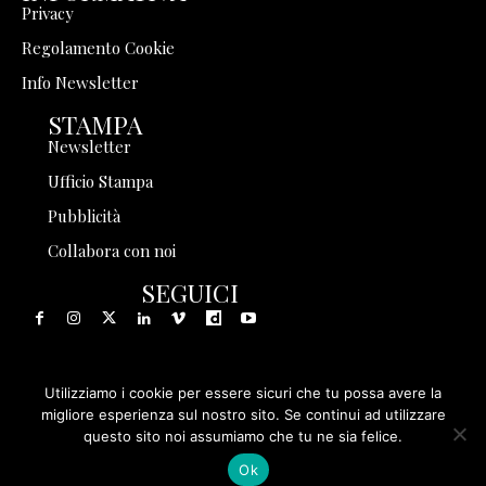
Privacy
Regolamento Cookie
Info Newsletter
STAMPA
Newsletter
Ufficio Stampa
Pubblicità
Collabora con noi
SEGUICI
Utilizziamo i cookie per essere sicuri che tu possa avere la
© 1999 - 2025 Storia in Rete Srl - Tutti i diritti riservati - P.
migliore esperienza sul nostro sito. Se continui ad utilizzare
questo sito noi assumiamo che tu ne sia felice.
IVA 08570971005
Ok