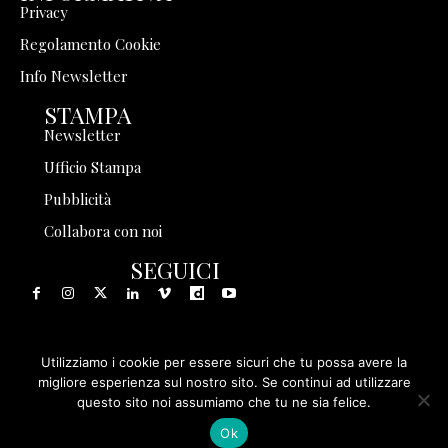
Privacy
Regolamento Cookie
Info Newsletter
STAMPA
Newsletter
Ufficio Stampa
Pubblicità
Collabora con noi
SEGUICI
Utilizziamo i cookie per essere sicuri che tu possa avere la
© 1999 - 2025 Storia in Rete Srl - Tutti i diritti riservati - P.
migliore esperienza sul nostro sito. Se continui ad utilizzare
questo sito noi assumiamo che tu ne sia felice.
IVA 08570971005
Ok