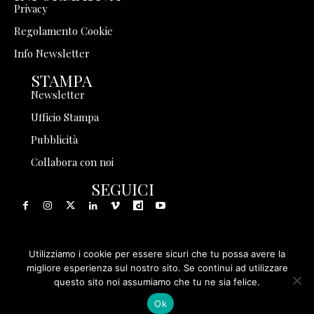
Privacy
Regolamento Cookie
Info Newsletter
STAMPA
Newsletter
Ufficio Stampa
Pubblicità
Collabora con noi
SEGUICI
Utilizziamo i cookie per essere sicuri che tu possa avere la
© 1999 - 2025 Storia in Rete Srl - Tutti i diritti riservati - P.
migliore esperienza sul nostro sito. Se continui ad utilizzare
questo sito noi assumiamo che tu ne sia felice.
IVA 08570971005
Ok