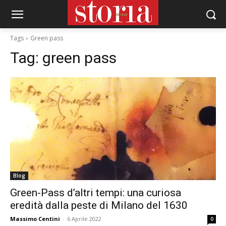
Tags
Green pass
Tag:
green pass
Blog
Green-Pass d’altri tempi: una curiosa
eredità dalla peste di Milano del 1630
Massimo Centini
-
6 Aprile 2022
0