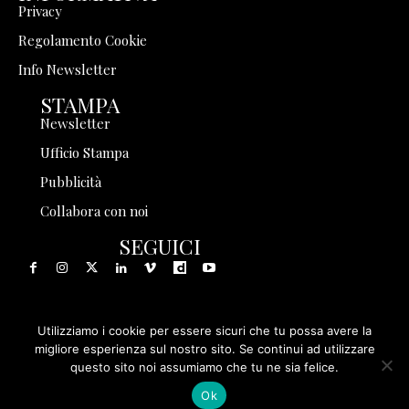
Privacy
Regolamento Cookie
Info Newsletter
STAMPA
Newsletter
Ufficio Stampa
Pubblicità
Collabora con noi
SEGUICI
Utilizziamo i cookie per essere sicuri che tu possa avere la
© 1999 - 2025 Storia in Rete Srl - Tutti i diritti riservati - P.
migliore esperienza sul nostro sito. Se continui ad utilizzare
questo sito noi assumiamo che tu ne sia felice.
IVA 08570971005
Ok