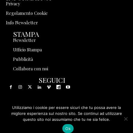
Privacy
Regolamento Cookie
Info Newsletter
STAMPA
Newsletter
Ufficio Stampa
Pubblicità
Collabora con noi
SEGUICI
Utilizziamo i cookie per essere sicuri che tu possa avere la
© 1999 - 2025 Storia in Rete Srl - Tutti i diritti riservati - P.
migliore esperienza sul nostro sito. Se continui ad utilizzare
questo sito noi assumiamo che tu ne sia felice.
IVA 08570971005
Ok