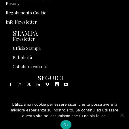
Privacy
Regolamento Cookie
Info Newsletter
STAMPA
Newsletter
Ufficio Stampa
Pubblicità
Collabora con noi
SEGUICI
Utilizziamo i cookie per essere sicuri che tu possa avere la
© 1999 - 2025 Storia in Rete Srl - Tutti i diritti riservati - P.
migliore esperienza sul nostro sito. Se continui ad utilizzare
questo sito noi assumiamo che tu ne sia felice.
IVA 08570971005
Ok