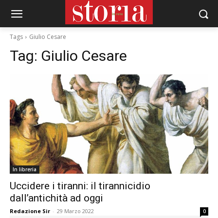
Tags
Giulio Cesare
Tag:
Giulio Cesare
In libreria
Uccidere i tiranni: il tirannicidio
dall’antichità ad oggi
Redazione Sir
-
29 Marzo 2022
0