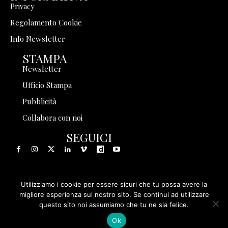
Privacy
Regolamento Cookie
Info Newsletter
STAMPA
Newsletter
Ufficio Stampa
Pubblicità
Collabora con noi
SEGUICI
Utilizziamo i cookie per essere sicuri che tu possa avere la
© 1999 - 2025 Storia in Rete Srl - Tutti i diritti riservati - P.
migliore esperienza sul nostro sito. Se continui ad utilizzare
questo sito noi assumiamo che tu ne sia felice.
IVA 08570971005
Ok