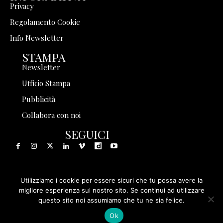
Privacy
Regolamento Cookie
Info Newsletter
STAMPA
Newsletter
Ufficio Stampa
Pubblicità
Collabora con noi
SEGUICI
Utilizziamo i cookie per essere sicuri che tu possa avere la
© 1999 - 2025 Storia in Rete Srl - Tutti i diritti riservati - P.
migliore esperienza sul nostro sito. Se continui ad utilizzare
questo sito noi assumiamo che tu ne sia felice.
IVA 08570971005
Ok