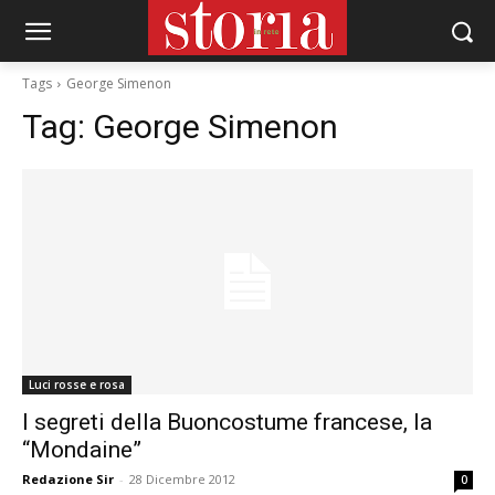
Tags
George Simenon
Tag:
George Simenon
Luci rosse e rosa
I segreti della Buoncostume francese, la
“Mondaine”
Redazione Sir
-
28 Dicembre 2012
0