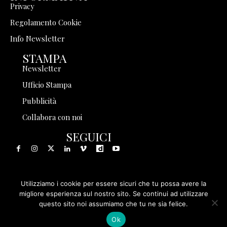
Privacy
Regolamento Cookie
Info Newsletter
STAMPA
Newsletter
Ufficio Stampa
Pubblicità
Collabora con noi
SEGUICI
Utilizziamo i cookie per essere sicuri che tu possa avere la
© 1999 - 2025 Storia in Rete Srl - Tutti i diritti riservati - P.
migliore esperienza sul nostro sito. Se continui ad utilizzare
questo sito noi assumiamo che tu ne sia felice.
IVA 08570971005
Ok