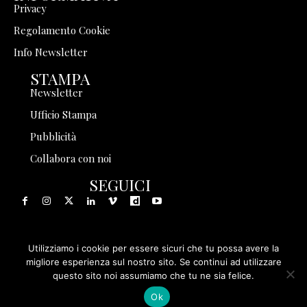
Privacy
Regolamento Cookie
Info Newsletter
STAMPA
Newsletter
Ufficio Stampa
Pubblicità
Collabora con noi
SEGUICI
Utilizziamo i cookie per essere sicuri che tu possa avere la
© 1999 - 2025 Storia in Rete Srl - Tutti i diritti riservati - P.
migliore esperienza sul nostro sito. Se continui ad utilizzare
questo sito noi assumiamo che tu ne sia felice.
IVA 08570971005
Ok