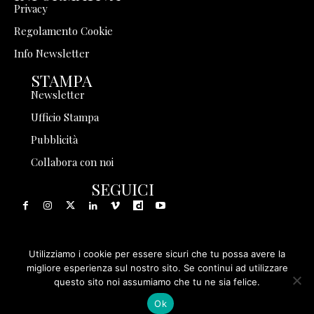
Privacy
Regolamento Cookie
Info Newsletter
STAMPA
Newsletter
Ufficio Stampa
Pubblicità
Collabora con noi
SEGUICI
Utilizziamo i cookie per essere sicuri che tu possa avere la
© 1999 - 2025 Storia in Rete Srl - Tutti i diritti riservati - P.
migliore esperienza sul nostro sito. Se continui ad utilizzare
questo sito noi assumiamo che tu ne sia felice.
IVA 08570971005
Ok