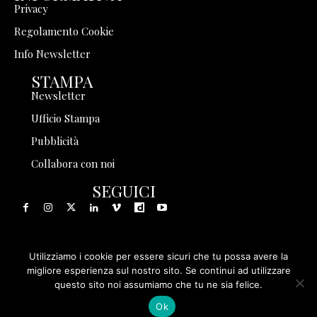
Privacy
Regolamento Cookie
Info Newsletter
STAMPA
Newsletter
Ufficio Stampa
Pubblicità
Collabora con noi
SEGUICI
Utilizziamo i cookie per essere sicuri che tu possa avere la
© 1999 - 2025 Storia in Rete Srl - Tutti i diritti riservati - P.
migliore esperienza sul nostro sito. Se continui ad utilizzare
questo sito noi assumiamo che tu ne sia felice.
IVA 08570971005
Ok