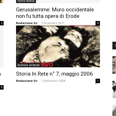
Storia Antica
Gerusalemme: Muro occidentale
non fu tutta opera di Erode
Redazione Sir
-
5 Dicembre 2011
2
0
Archivio arretrati
n
Storia In Rete n° 7, maggio 2006
Redazione Sir
-
7 Settembre 2008
1
0