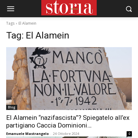
Tags
El Alamein
Tag:
El Alamein
Blog
El Alamein “nazifascista”? Spiegatelo all’ex
partigiano Caccia Dominioni…
Emanuele Mastrangelo
-
24 Ottobre 2024
0