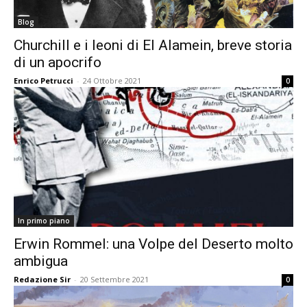
Blog
Churchill e i leoni di El Alamein, breve storia
di un apocrifo
Enrico Petrucci
-
24 Ottobre 2021
0
In primo piano
Erwin Rommel: una Volpe del Deserto molto
ambigua
Redazione Sir
-
20 Settembre 2021
0