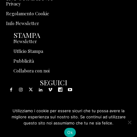
Privacy
Regolamento Cookie
Info Newsletter
STAMPA
Newsletter
Ufficio Stampa
Pubblicità
Collabora con noi
SEGUICI
Utilizziamo i cookie per essere sicuri che tu possa avere la
© 1999 - 2025 Storia in Rete Srl - Tutti i diritti riservati - P.
migliore esperienza sul nostro sito. Se continui ad utilizzare
questo sito noi assumiamo che tu ne sia felice.
IVA 08570971005
Ok