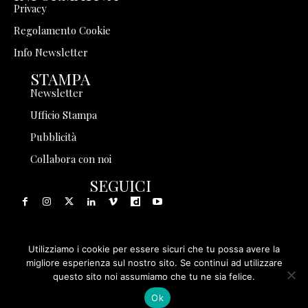
Privacy
Regolamento Cookie
Info Newsletter
STAMPA
Newsletter
Ufficio Stampa
Pubblicità
Collabora con noi
SEGUICI
Utilizziamo i cookie per essere sicuri che tu possa avere la
© 1999 - 2025 Storia in Rete Srl - Tutti i diritti riservati - P.
migliore esperienza sul nostro sito. Se continui ad utilizzare
questo sito noi assumiamo che tu ne sia felice.
IVA 08570971005
Ok