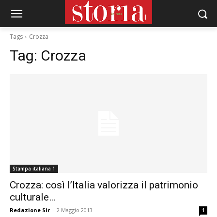
Tags
Crozza
Tag:
Crozza
Stampa italiana 1
Crozza: così l’Italia valorizza il patrimonio
culturale…
Redazione Sir
-
2 Maggio 2013
1