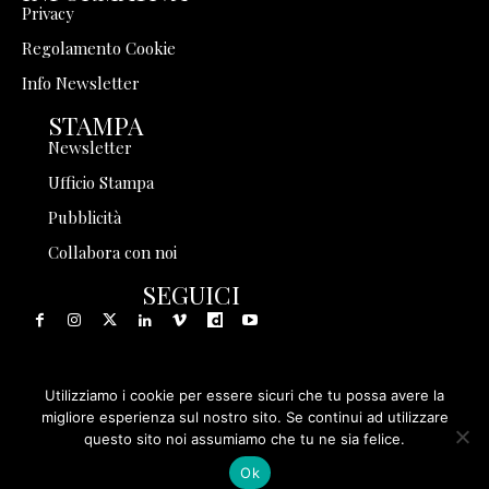
Privacy
Regolamento Cookie
Info Newsletter
STAMPA
Newsletter
Ufficio Stampa
Pubblicità
Collabora con noi
SEGUICI
Utilizziamo i cookie per essere sicuri che tu possa avere la
© 1999 - 2025 Storia in Rete Srl - Tutti i diritti riservati - P.
migliore esperienza sul nostro sito. Se continui ad utilizzare
questo sito noi assumiamo che tu ne sia felice.
IVA 08570971005
Ok