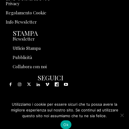
Privacy
Regolamento Cookie
Info Newsletter
STAMPA
Newsletter
Ufficio Stampa
Pubblicità
Collabora con noi
SEGUICI
Utilizziamo i cookie per essere sicuri che tu possa avere la
© 1999 - 2025 Storia in Rete Srl - Tutti i diritti riservati - P.
migliore esperienza sul nostro sito. Se continui ad utilizzare
questo sito noi assumiamo che tu ne sia felice.
IVA 08570971005
Ok